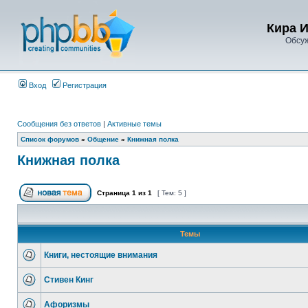
Кира 
Обсу
Вход
Регистрация
Сообщения без ответов
|
Активные темы
Список форумов
»
Общение
»
Книжная полка
Книжная полка
Страница
1
из
1
[ Тем: 5 ]
Темы
Книги, нестоящие внимания
Стивен Кинг
Афоризмы