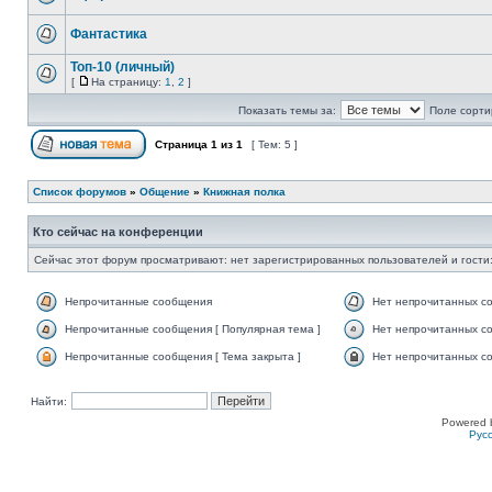
Фантастика
Топ-10 (личный)
[
На страницу:
1
,
2
]
Показать темы за:
Поле сорти
Страница
1
из
1
[ Тем: 5 ]
Список форумов
»
Общение
»
Книжная полка
Кто сейчас на конференции
Сейчас этот форум просматривают: нет зарегистрированных пользователей и гости:
Непрочитанные сообщения
Нет непрочитанных с
Непрочитанные сообщения [ Популярная тема ]
Нет непрочитанных со
Непрочитанные сообщения [ Тема закрыта ]
Нет непрочитанных со
Найти:
Powered 
Рус