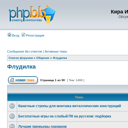
Кира 
Обсу
Вход
Регистрация
Сообщения без ответов
|
Активные темы
Список форумов
»
Общение
»
Флудилка
Флудилка
Страница
1
из
30
[ Тем: 1468 ]
Темы
Канатные стропы для монтажа металлических конструкций
Бесплатные игры на слабый ПК на русском: подборка
Лучшие премьеры лакорнов