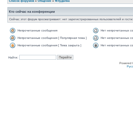
Список форумов
»
Общение
»
Флудилка
Кто сейчас на конференции
Сейчас этот форум просматривают: нет зарегистрированных пользователей и гости:
Непрочитанные сообщения
Нет непрочитанных с
Непрочитанные сообщения [ Популярная тема ]
Нет непрочитанных со
Непрочитанные сообщения [ Тема закрыта ]
Нет непрочитанных со
Найти:
Powered 
Рус