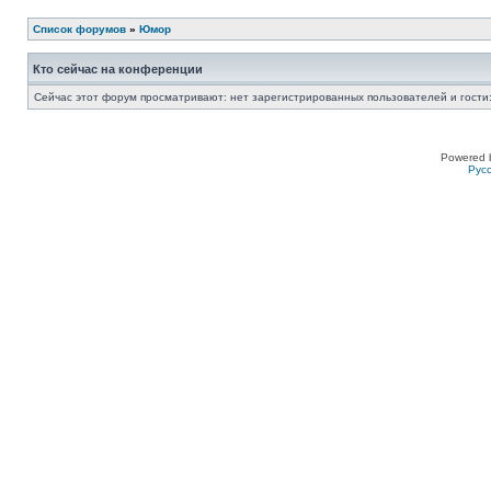
Список форумов
»
Юмор
Кто сейчас на конференции
Сейчас этот форум просматривают: нет зарегистрированных пользователей и гости:
Powered 
Рус