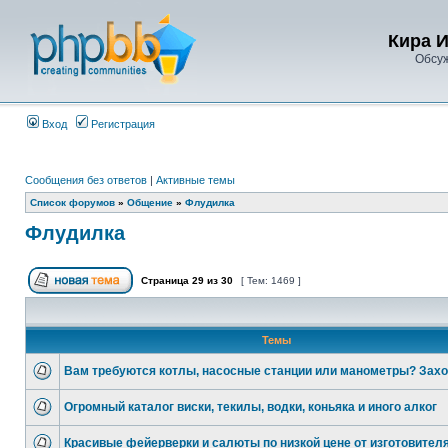
Кира 
Обсу
Вход
Регистрация
Сообщения без ответов
|
Активные темы
Список форумов
»
Общение
»
Флудилка
Флудилка
Страница
29
из
30
[ Тем: 1469 ]
Темы
Вам требуются котлы, насосные станции или манометры? Зах
Огромный каталог виски, текилы, водки, коньяка и иного алког
Красивые фейерверки и салюты по низкой цене от изготовителя