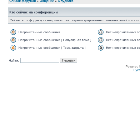
Список форумов
»
Общение
»
Флудилка
Кто сейчас на конференции
Сейчас этот форум просматривают: нет зарегистрированных пользователей и гости:
Непрочитанные сообщения
Нет непрочитанных с
Непрочитанные сообщения [ Популярная тема ]
Нет непрочитанных со
Непрочитанные сообщения [ Тема закрыта ]
Нет непрочитанных со
Найти:
Powered 
Рус